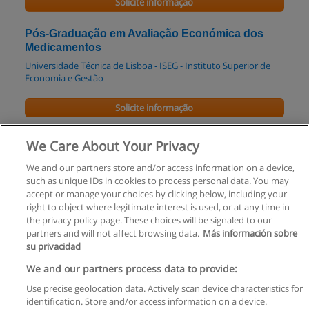
Solicite informação
Pós-Graduação em Avaliação Económica dos
Medicamentos
Universidade Técnica de Lisboa - ISEG - Instituto Superior de
Economia e Gestão
Solicite informação
Licenciatura em Ciências da Saúde
We Care About Your Privacy
Universidade de Lisboa
We and our partners store and/or access information on a device,
such as unique IDs in cookies to process personal data. You may
Solicite informação
accept or manage your choices by clicking below, including your
right to object where legitimate interest is used, or at any time in
the privacy policy page. These choices will be signaled to our
partners and will not affect browsing data.
Más información sobre
su privacidad
Regras de uso
We and our partners process data to provide:
Use precise geolocation data. Actively scan device characteristics for
Privacidade de dados
identification. Store and/or access information on a device.