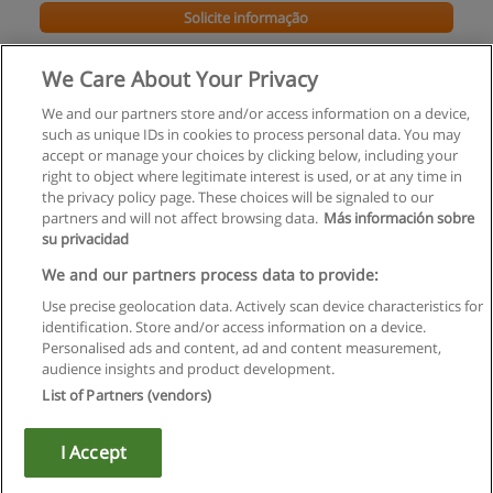
Solicite informação
Curso de Web Developer
We Care About Your Privacy
Formabase - Formação de Informática, Lda
We and our partners store and/or access information on a device,
such as unique IDs in cookies to process personal data. You may
Solicite informação
accept or manage your choices by clicking below, including your
right to object where legitimate interest is used, or at any time in
the privacy policy page. These choices will be signaled to our
partners and will not affect browsing data.
Más información sobre
su privacidad
Regras de uso
We and our partners process data to provide:
Use precise geolocation data. Actively scan device characteristics for
Privacidade de dados
identification. Store and/or access information on a device.
Personalised ads and content, ad and content measurement,
Entrar em contato com Educaedu
audience insights and product development.
List of Partners (vendors)
Copyright © Educaedu Business S.L. - CIF : B-95610580: -
www.educaedu.com.pt
I Accept