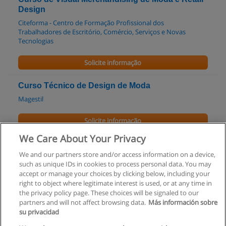
Design
Citeforma - Centro de Formação Profissional dos
Trabalhadores de Escritório, Comércio, Serviços e Novas
Tecnologias
Solicite informação
Curso Técnico de Design de Moda
Magestil
Solicite informação
We Care About Your Privacy
Curso Técnico em Coord. Produção de Moda
We and our partners store and/or access information on a device,
Magestil
such as unique IDs in cookies to process personal data. You may
accept or manage your choices by clicking below, including your
Solicite informação
right to object where legitimate interest is used, or at any time in
the privacy policy page. These choices will be signaled to our
partners and will not affect browsing data.
Más información sobre
su privacidad