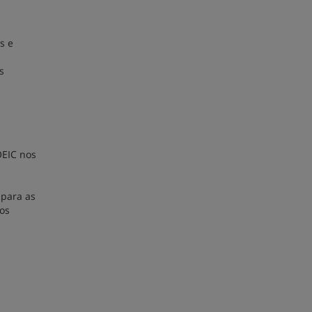
s e
s
OEIC nos
 para as
os