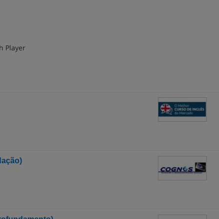
h Player
dação)