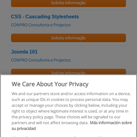
Solicite informação
CSS - Cascading Stylesheets
CONPRO Consultoria e Projectos
Solicite informação
Joomla 101
CONPRO Consultoria e Projectos
Solicite informação
We Care About Your Privacy
Curso de Machine Learning | 24H
We and our partners store and/or access information on a device,
Winning Scientific Management
such as unique IDs in cookies to process personal data. You may
accept or manage your choices by clicking below, including your
Solicite informação
right to object where legitimate interest is used, or at any time in
the privacy policy page. These choices will be signaled to our
partners and will not affect browsing data.
Más información sobre
su privacidad