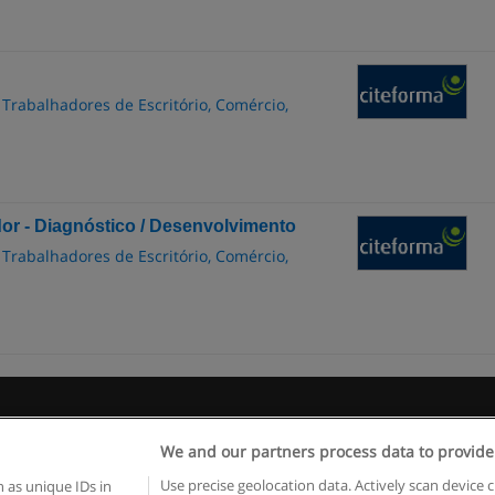
 Trabalhadores de Escritório, Comércio,
or - Diagnóstico / Desenvolvimento
 Trabalhadores de Escritório, Comércio,
egras de uso
Privacidade de dados
Entrar em contato com Educae
We and our partners process data to provide
Copyright © Educaedu Business S.L. - CIF : B-95610580: -
www.educaedu.com.pt
Use precise geolocation data. Actively scan device c
 as unique IDs in