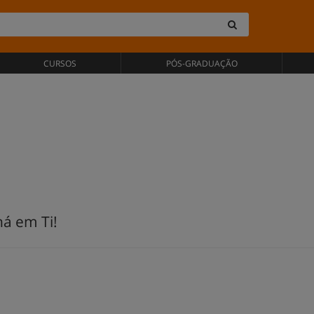
CURSOS
PÓS-GRADUAÇÃO
há em Ti!