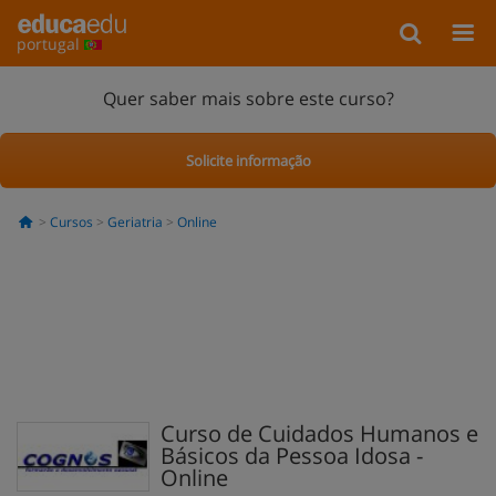
portugal
Quer saber mais sobre este curso?
Solicite informação
Cursos
Geriatria
Online
Curso de Cuidados Humanos e
Básicos da Pessoa Idosa -
Online