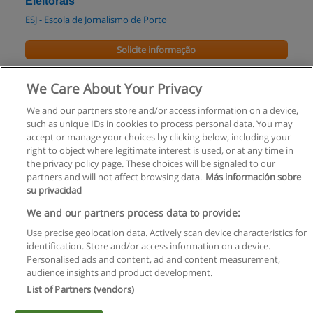
Eleitorais
ESJ - Escola de Jornalismo de Porto
Solicite informação
Curso Comunicação & Marketing Municipal
We Care About Your Privacy
ESJ - Escola de Jornalismo de Porto
We and our partners store and/or access information on a device,
such as unique IDs in cookies to process personal data. You may
Solicite informação
accept or manage your choices by clicking below, including your
right to object where legitimate interest is used, or at any time in
the privacy policy page. These choices will be signaled to our
partners and will not affect browsing data.
Más información sobre
su privacidad
Regras de uso
We and our partners process data to provide:
Use precise geolocation data. Actively scan device characteristics for
Privacidade de dados
identification. Store and/or access information on a device.
Personalised ads and content, ad and content measurement,
Entrar em contato com Educaedu
audience insights and product development.
List of Partners (vendors)
Copyright © Educaedu Business S.L. - CIF : B-95610580: -
www.educaedu.com.pt