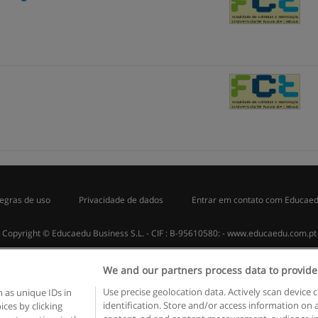
egras de uso
Privacidade de dados
Entrar em contato com Educae
Copyright © Educaedu Business S.L. - CIF : B-95610580: -
www.educaedu.com.pt
We and our partners process data to provide
Use precise geolocation data. Actively scan device c
 as unique IDs in
identification. Store and/or access information on 
ces by clicking