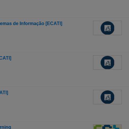
temas de Informação [ECATI]
CATI]
ATI]
rning