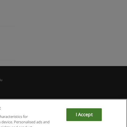
du
:
I Accept
haracteristics for
a device. Personalised ads and