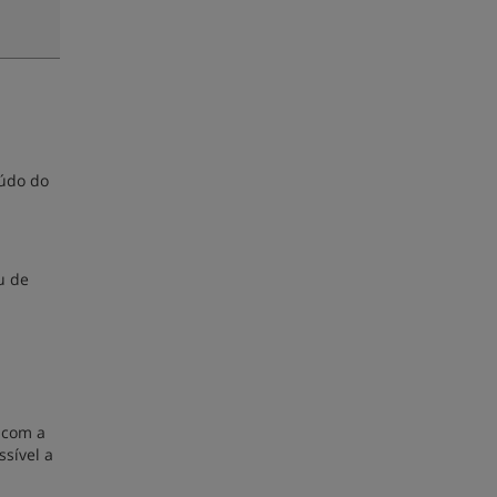
eúdo do
u de
s com a
ssível a