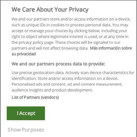
Mestrado em Performance Artística-Dança
We Care About Your Privacy
UTL - Universidade Técnica de Lisboa
We and our partners store and/or access information on a device,
such as unique IDs in cookies to process personal data. You may
Solicite informação
accept or manage your choices by clicking below, including your
right to object where legitimate interest is used, or at any time in
the privacy policy page. These choices will be signaled to our
partners and will not affect browsing data.
Más información sobre
su privacidad
Regras de uso
We and our partners process data to provide:
Use precise geolocation data. Actively scan device characteristics for
Privacidade de dados
identification. Store and/or access information on a device.
Personalised ads and content, ad and content measurement,
Entrar em contato com Educaedu
audience insights and product development.
List of Partners (vendors)
Copyright © Educaedu Business S.L. - CIF : B-95610580: -
www.educaedu.com.pt
I Accept
Show Purposes