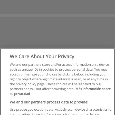
We Care About Your Privacy
We and our partners store and/or access information on a device,
such as unique IDs in cookies to process personal data. You may
accept or manage your choices by clicking below, including your
right to object where legitimate interest is used, or at any time in
the privacy policy page. These choices will be signaled to our
partners and will not affect browsing data.
Más información sobre
su privacidad
Regras de uso
We and our partners process data to provide:
Use precise geolocation data. Actively scan device characteristics for
Privacidade de dados
identification. Store and/or access information on a device.