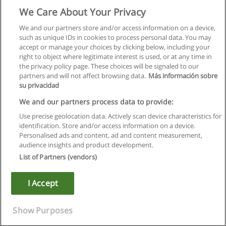
We Care About Your Privacy
We and our partners store and/or access information on a device,
such as unique IDs in cookies to process personal data. You may
accept or manage your choices by clicking below, including your
right to object where legitimate interest is used, or at any time in
the privacy policy page. These choices will be signaled to our
partners and will not affect browsing data.
Más información sobre
su privacidad
We and our partners process data to provide:
Use precise geolocation data. Actively scan device characteristics for
identification. Store and/or access information on a device.
Regras de uso
Personalised ads and content, ad and content measurement,
audience insights and product development.
Privacidade de dados
List of Partners (vendors)
Entrar em contato com Educaedu
I Accept
Copyright © Educaedu Business S.L. - CIF : B-95610580: -
www.educaedu.com.pt
Show Purposes