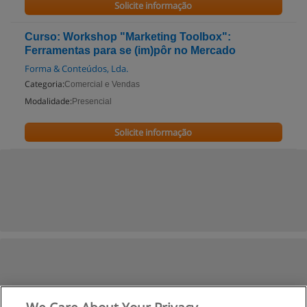
Solicite informação
Curso: Workshop "Marketing Toolbox":
Ferramentas para se (im)pôr no Mercado
Forma & Conteúdos, Lda.
Categoria:
Comercial e Vendas
Modalidade:
Presencial
Solicite informação