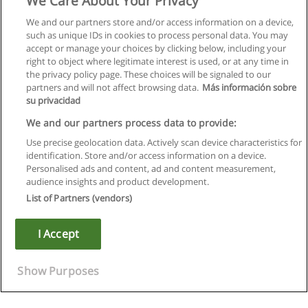
We Care About Your Privacy
We and our partners store and/or access information on a device,
such as unique IDs in cookies to process personal data. You may
accept or manage your choices by clicking below, including your
right to object where legitimate interest is used, or at any time in
the privacy policy page. These choices will be signaled to our
partners and will not affect browsing data.
Más información sobre
su privacidad
We and our partners process data to provide:
Use precise geolocation data. Actively scan device characteristics for
identification. Store and/or access information on a device.
Regras de uso
Personalised ads and content, ad and content measurement,
audience insights and product development.
Privacidade de dados
List of Partners (vendors)
Entrar em contato com Educaedu
I Accept
Copyright © Educaedu Business S.L. - CIF : B-95610580: -
www.educaedu.com.pt
Show Purposes