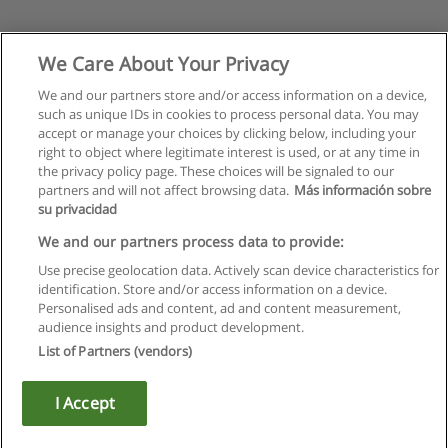
We Care About Your Privacy
We and our partners store and/or access information on a device,
such as unique IDs in cookies to process personal data. You may
accept or manage your choices by clicking below, including your
right to object where legitimate interest is used, or at any time in
the privacy policy page. These choices will be signaled to our
partners and will not affect browsing data.
Más información sobre
su privacidad
We and our partners process data to provide:
Use precise geolocation data. Actively scan device characteristics for
identification. Store and/or access information on a device.
Regras de uso
Personalised ads and content, ad and content measurement,
audience insights and product development.
Privacidade de dados
List of Partners (vendors)
Entrar em contato com Educaedu
I Accept
Copyright © Educaedu Business S.L. - CIF : B-95610580: -
www.educaedu.com.pt