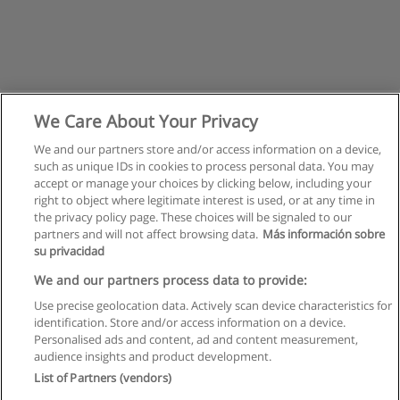
We Care About Your Privacy
We and our partners store and/or access information on a device,
such as unique IDs in cookies to process personal data. You may
accept or manage your choices by clicking below, including your
right to object where legitimate interest is used, or at any time in
the privacy policy page. These choices will be signaled to our
partners and will not affect browsing data.
Más información sobre
su privacidad
Regras de uso
We and our partners process data to provide:
Use precise geolocation data. Actively scan device characteristics for
Privacidade de dados
identification. Store and/or access information on a device.
Personalised ads and content, ad and content measurement,
Entrar em contato com Educaedu
audience insights and product development.
List of Partners (vendors)
Copyright © Educaedu Business S.L. - CIF : B-95610580: -
www.educaedu.com.pt