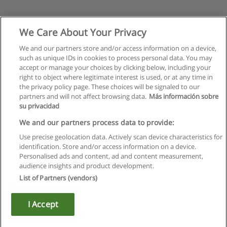
We Care About Your Privacy
We and our partners store and/or access information on a device,
such as unique IDs in cookies to process personal data. You may
accept or manage your choices by clicking below, including your
right to object where legitimate interest is used, or at any time in
the privacy policy page. These choices will be signaled to our
partners and will not affect browsing data.
Más información sobre
su privacidad
We and our partners process data to provide:
Use precise geolocation data. Actively scan device characteristics for
identification. Store and/or access information on a device.
Regras de uso
Personalised ads and content, ad and content measurement,
audience insights and product development.
Privacidade de dados
List of Partners (vendors)
Entrar em contato com Educaedu
I Accept
Copyright © Educaedu Business S.L. - CIF : B-95610580: -
www.educaedu.com.pt