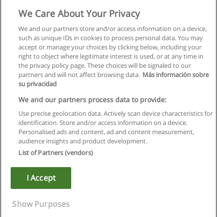
We Care About Your Privacy
We and our partners store and/or access information on a device,
such as unique IDs in cookies to process personal data. You may
accept or manage your choices by clicking below, including your
right to object where legitimate interest is used, or at any time in
the privacy policy page. These choices will be signaled to our
partners and will not affect browsing data.
Más información sobre
su privacidad
We and our partners process data to provide:
Use precise geolocation data. Actively scan device characteristics for
identification. Store and/or access information on a device.
Regras de uso
Personalised ads and content, ad and content measurement,
audience insights and product development.
Privacidade de dados
List of Partners (vendors)
Entrar em contato com Educaedu
I Accept
Copyright © Educaedu Business S.L. - CIF : B-95610580: -
www.educaedu.com.pt
Show Purposes