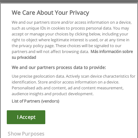
We Care About Your Privacy
We and our partners store and/or access information on a device,
such as unique IDs in cookies to process personal data. You may
accept or manage your choices by clicking below, including your
right to object where legitimate interest is used, or at any time in
the privacy policy page. These choices will be signaled to our
partners and will not affect browsing data.
Más información sobre
su privacidad
We and our partners process data to provide:
Use precise geolocation data. Actively scan device characteristics for
identification. Store and/or access information on a device.
Regras de uso
Personalised ads and content, ad and content measurement,
audience insights and product development.
Privacidade de dados
List of Partners (vendors)
Entrar em contato com Educaedu
I Accept
Copyright © Educaedu Business S.L. - CIF : B-95610580: -
www.educaedu.com.pt
Show Purposes