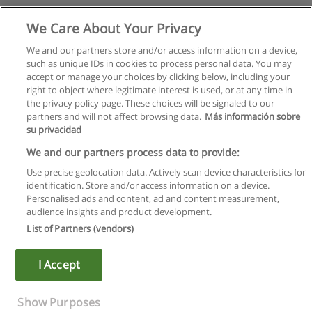
We Care About Your Privacy
We and our partners store and/or access information on a device,
such as unique IDs in cookies to process personal data. You may
accept or manage your choices by clicking below, including your
right to object where legitimate interest is used, or at any time in
the privacy policy page. These choices will be signaled to our
partners and will not affect browsing data.
Más información sobre
su privacidad
We and our partners process data to provide:
Use precise geolocation data. Actively scan device characteristics for
identification. Store and/or access information on a device.
Regras de uso
Personalised ads and content, ad and content measurement,
audience insights and product development.
Privacidade de dados
List of Partners (vendors)
Entrar em contato com Educaedu
I Accept
Copyright © Educaedu Business S.L. - CIF : B-95610580: -
www.educaedu.com.pt
Show Purposes