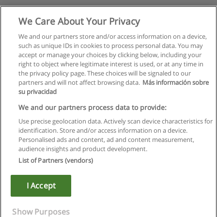
We Care About Your Privacy
We and our partners store and/or access information on a device,
such as unique IDs in cookies to process personal data. You may
accept or manage your choices by clicking below, including your
right to object where legitimate interest is used, or at any time in
the privacy policy page. These choices will be signaled to our
partners and will not affect browsing data.
Más información sobre
su privacidad
We and our partners process data to provide:
Use precise geolocation data. Actively scan device characteristics for
identification. Store and/or access information on a device.
Regras de uso
Personalised ads and content, ad and content measurement,
audience insights and product development.
Privacidade de dados
List of Partners (vendors)
Entrar em contato com Educaedu
I Accept
Copyright © Educaedu Business S.L. - CIF : B-95610580: -
www.educaedu.com.pt
Show Purposes