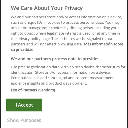
We Care About Your Privacy
We and our partners store and/or access information on a device,
such as unique IDs in cookies to process personal data. You may
accept or manage your choices by clicking below, including your
right to object where legitimate interest is used, or at any time in
the privacy policy page. These choices will be signaled to our
partners and will not affect browsing data.
Más información sobre
su privacidad
We and our partners process data to provide:
Use precise geolocation data. Actively scan device characteristics for
identification. Store and/or access information on a device.
Regras de uso
Personalised ads and content, ad and content measurement,
audience insights and product development.
Privacidade de dados
List of Partners (vendors)
Entrar em contato com Educaedu
I Accept
Copyright © Educaedu Business S.L. - CIF : B-95610580: -
www.educaedu.com.pt
Show Purposes