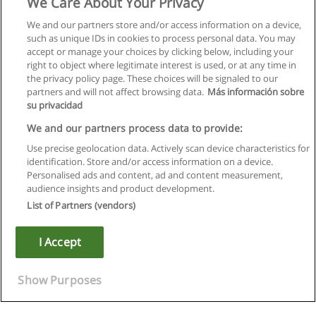
We Care About Your Privacy
We and our partners store and/or access information on a device,
such as unique IDs in cookies to process personal data. You may
accept or manage your choices by clicking below, including your
right to object where legitimate interest is used, or at any time in
the privacy policy page. These choices will be signaled to our
partners and will not affect browsing data.
Más información sobre
su privacidad
We and our partners process data to provide:
Use precise geolocation data. Actively scan device characteristics for
identification. Store and/or access information on a device.
Regras de uso
Personalised ads and content, ad and content measurement,
audience insights and product development.
Privacidade de dados
List of Partners (vendors)
Entrar em contato com Educaedu
I Accept
Copyright © Educaedu Business S.L. - CIF : B-95610580: -
www.educaedu.com.pt
Show Purposes