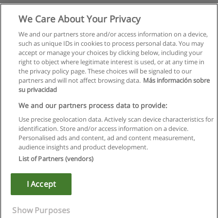
We Care About Your Privacy
We and our partners store and/or access information on a device,
such as unique IDs in cookies to process personal data. You may
accept or manage your choices by clicking below, including your
right to object where legitimate interest is used, or at any time in
the privacy policy page. These choices will be signaled to our
partners and will not affect browsing data.
Más información sobre
su privacidad
We and our partners process data to provide:
Use precise geolocation data. Actively scan device characteristics for
identification. Store and/or access information on a device.
Regras de uso
Personalised ads and content, ad and content measurement,
audience insights and product development.
Privacidade de dados
List of Partners (vendors)
Entrar em contato com Educaedu
I Accept
Copyright © Educaedu Business S.L. - CIF : B-95610580: -
www.educaedu.com.pt
Show Purposes