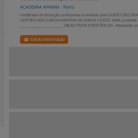
ACADEMIA APAMM - Porto
Certificado de formação profissional acreditado pela DGERT DEC
CERTIFICADO CARGA HORÁRIA:36 HORAS CUSTO: 460€ (contacte-no
____________________ OBJECTIVOS ESPECÍFICOS - Interpretar, por e
Solicite informação