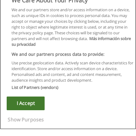
We Care About Your Privacy
We and our partners store and/or access information on a device,
such as unique IDs in cookies to process personal data. You may
accept or manage your choices by clicking below, including your
right to object where legitimate interest is used, or at any time in
the privacy policy page. These choices will be signaled to our
partners and will not affect browsing data.
Más información sobre
su privacidad
We and our partners process data to provide:
Use precise geolocation data. Actively scan device characteristics for
identification. Store and/or access information on a device.
Regras de uso
Personalised ads and content, ad and content measurement,
audience insights and product development.
Privacidade de dados
List of Partners (vendors)
Entrar em contato com Educaedu
I Accept
Copyright © Educaedu Business S.L. - CIF : B-95610580: -
www.educaedu.com.pt
Show Purposes