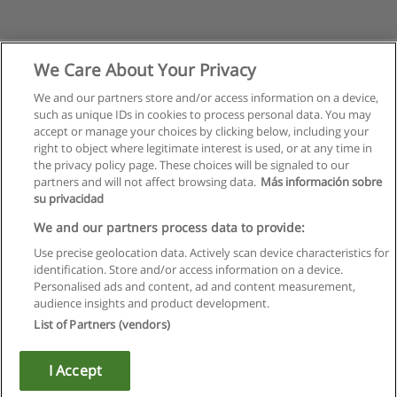
We Care About Your Privacy
We and our partners store and/or access information on a device,
such as unique IDs in cookies to process personal data. You may
accept or manage your choices by clicking below, including your
right to object where legitimate interest is used, or at any time in
the privacy policy page. These choices will be signaled to our
partners and will not affect browsing data.
Más información sobre
su privacidad
Regras de uso
We and our partners process data to provide:
Use precise geolocation data. Actively scan device characteristics for
Privacidade de dados
identification. Store and/or access information on a device.
Personalised ads and content, ad and content measurement,
Entrar em contato com Educaedu
audience insights and product development.
List of Partners (vendors)
Copyright © Educaedu Business S.L. - CIF : B-95610580: -
www.educaedu.com.pt
I Accept