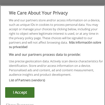
We Care About Your Privacy
We and our partners store and/or access information on a device,
such as unique IDs in cookies to process personal data. You may
accept or manage your choices by clicking below, including your
right to object where legitimate interest is used, or at any time in
the privacy policy page. These choices will be signaled to our
partners and will not affect browsing data.
Más información sobre
su privacidad
Regras de uso
We and our partners process data to provide:
Use precise geolocation data. Actively scan device characteristics for
Privacidade de dados
identification. Store and/or access information on a device.
Personalised ads and content, ad and content measurement,
Entrar em contato com Educaedu
audience insights and product development.
List of Partners (vendors)
Copyright © Educaedu Business S.L. - CIF : B-95610580: -
www.educaedu.com.pt
I Accept