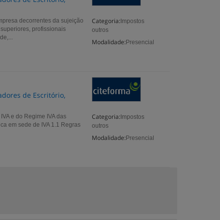
Categoria:
mpresa decorrentes da sujeição
Impostos
uperiores, profissionais
outros
e,...
Modalidade:
Presencial
dores de Escritório,
Categoria:
 IVA e do Regime IVA das
Impostos
ica em sede de IVA 1.1 Regras
outros
Modalidade:
Presencial