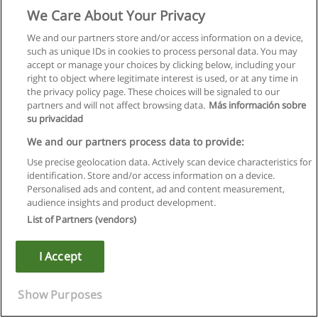
We Care About Your Privacy
We and our partners store and/or access information on a device,
such as unique IDs in cookies to process personal data. You may
accept or manage your choices by clicking below, including your
right to object where legitimate interest is used, or at any time in
the privacy policy page. These choices will be signaled to our
partners and will not affect browsing data.
Más información sobre
su privacidad
We and our partners process data to provide:
Use precise geolocation data. Actively scan device characteristics for
identification. Store and/or access information on a device.
Regras de uso
Personalised ads and content, ad and content measurement,
audience insights and product development.
Privacidade de dados
List of Partners (vendors)
Entrar em contato com Educaedu
I Accept
Copyright © Educaedu Business S.L. - CIF : B-95610580: -
www.educaedu.com.pt
Show Purposes