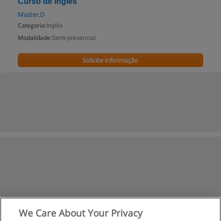
Curso de Inglês
Master.D
Categoria:
Inglês
Modalidade:
Semi-presencial
Solicite informação
We Care About Your Privacy