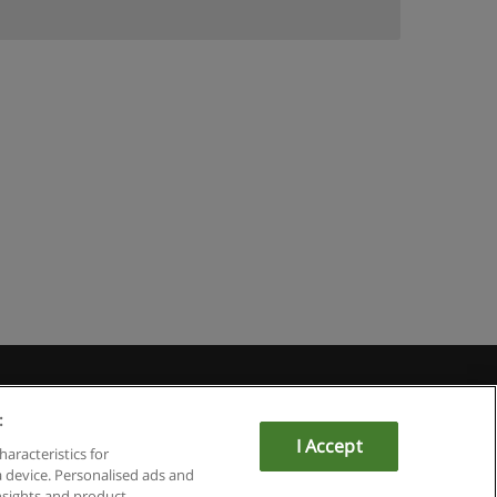
du
:
I Accept
haracteristics for
a device. Personalised ads and
sights and product