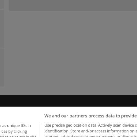
egras de uso
Privacidade de dados
Entrar em contato com Educae
We and our partners process data to provide
Copyright © Educaedu Business S.L. - CIF : B-95610580: -
www.educaedu.com.pt
Use precise geolocation data. Actively scan device c
 as unique IDs in
identification. Store and/or access information on 
ces by clicking
content, ad and content measurement, audience in