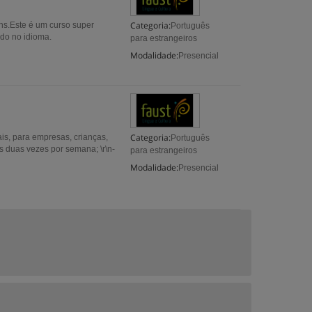
Categoria:
hs.Este é um curso super
Português
ido no idioma.
para estrangeiros
Modalidade:
Presencial
Categoria:
is, para empresas, crianças,
Português
os duas vezes por semana; \r\n-
para estrangeiros
Modalidade:
Presencial