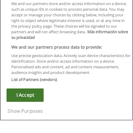
We and our partners store and/or access information on a device,
such as unique IDs in cookies to process personal data. You may
accept or manage your choices by clicking below, including your
right to object where legitimate interest is used, or at any time in
the privacy policy page. These choices will be signaled to our
partners and will not affect browsing data.
Más información sobre
su privacidad
We and our partners process data to provide:
Use precise geolocation data. Actively scan device characteristics for
identification. Store and/or access information on a device.
Regras de uso
Personalised ads and content, ad and content measurement,
audience insights and product development.
Privacidade de dados
List of Partners (vendors)
Entrar em contato com Educaedu
I Accept
Copyright © Educaedu Business S.L. - CIF : B-95610580: -
www.educaedu.com.pt
Show Purposes