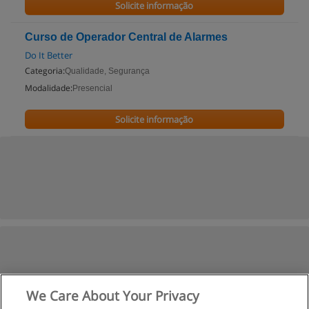
Solicite informação
Curso de Operador Central de Alarmes
Do It Better
Categoria:
Qualidade, Segurança
Modalidade:
Presencial
Solicite informação
We Care About Your Privacy