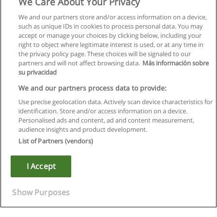
We Care About Your Privacy
We and our partners store and/or access information on a device,
such as unique IDs in cookies to process personal data. You may
accept or manage your choices by clicking below, including your
right to object where legitimate interest is used, or at any time in
the privacy policy page. These choices will be signaled to our
partners and will not affect browsing data.
Más información sobre
su privacidad
We and our partners process data to provide:
Use precise geolocation data. Actively scan device characteristics for
identification. Store and/or access information on a device.
Regras de uso
Personalised ads and content, ad and content measurement,
audience insights and product development.
Privacidade de dados
List of Partners (vendors)
Entrar em contato com Educaedu
I Accept
Copyright © Educaedu Business S.L. - CIF : B-95610580: -
www.educaedu.com.pt
Show Purposes