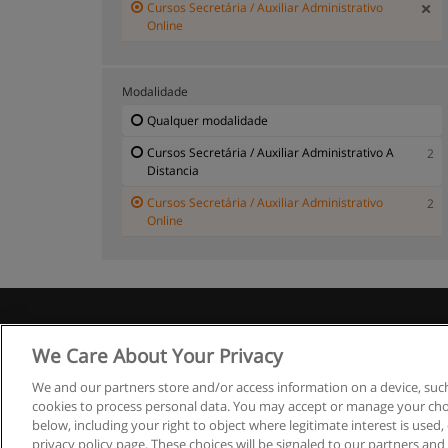
Cursos Secretária / Auxiliar Administrativo
Online
Modalidade
Qualquer modalidade
Cursos Secretária / Auxiliar Administrativo A
2
Distancia
Cursos Secretária / Auxiliar Administrativo
2
Online
R
We Care About Your Privacy
We and our partners store and/or access information on a device, such
cookies to process personal data. You may accept or manage your choi
below, including your right to object where legitimate interest is used, 
privacy policy page. These choices will be signaled to our partners and 