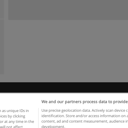
egras de uso
Privacidade de dados
Entrar em contato com Educae
We and our partners process data to provide
Copyright © Educaedu Business S.L. - CIF : B-95610580: -
www.educaedu.com.pt
Use precise geolocation data. Actively scan device c
 as unique IDs in
identification. Store and/or access information on 
ces by clicking
content, ad and content measurement, audience in
or at any time in the
development.
will not affect