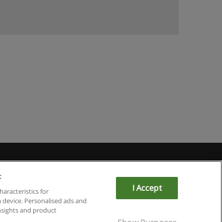
du
:
I Accept
haracteristics for
a device. Personalised ads and
sights and product