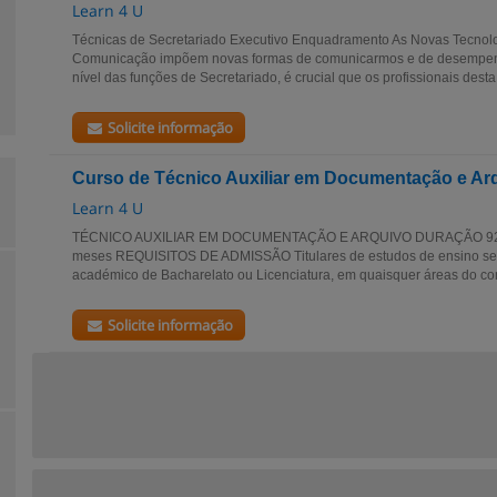
Learn 4 U
Técnicas de Secretariado Executivo Enquadramento As Novas Tecnolo
Comunicação impõem novas formas de comunicarmos e de desempen
nível das funções de Secretariado, é crucial que os profissionais desta 
Solicite informação
Curso de Técnico Auxiliar em Documentação e Ar
Learn 4 U
TÉCNICO AUXILIAR EM DOCUMENTAÇÃO E ARQUIVO DURAÇÃO 925 
meses REQUISITOS DE ADMISSÃO Titulares de estudos de ensino sec
académico de Bacharelato ou Licenciatura, em quaisquer áreas do con
Solicite informação