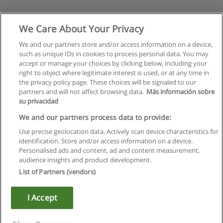
We Care About Your Privacy
We and our partners store and/or access information on a device,
such as unique IDs in cookies to process personal data. You may
accept or manage your choices by clicking below, including your
right to object where legitimate interest is used, or at any time in
the privacy policy page. These choices will be signaled to our
partners and will not affect browsing data.
Más información sobre
su privacidad
Regras de uso
We and our partners process data to provide:
Use precise geolocation data. Actively scan device characteristics for
Privacidade de dados
identification. Store and/or access information on a device.
Personalised ads and content, ad and content measurement,
Entrar em contato com Educaedu
audience insights and product development.
List of Partners (vendors)
Copyright © Educaedu Business S.L. - CIF : B-95610580: -
www.educaedu.com.pt
I Accept