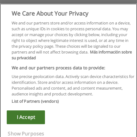
We Care About Your Privacy
We and our partners store and/or access information on a device,
such as unique IDs in cookies to process personal data. You may
accept or manage your choices by clicking below, including your
right to object where legitimate interest is used, or at any time in
the privacy policy page. These choices will be signaled to our
partners and will not affect browsing data.
Más información sobre
su privacidad
We and our partners process data to provide:
Use precise geolocation data. Actively scan device characteristics for
identification. Store and/or access information on a device.
Regras de uso
Personalised ads and content, ad and content measurement,
audience insights and product development.
Privacidade de dados
List of Partners (vendors)
Entrar em contato com Educaedu
I Accept
Copyright © Educaedu Business S.L. - CIF : B-95610580: -
www.educaedu.com.pt
Show Purposes