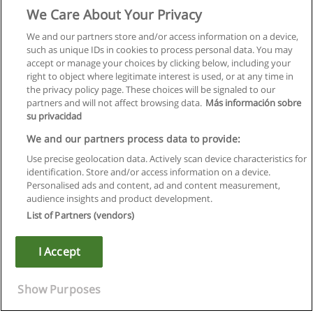
We Care About Your Privacy
We and our partners store and/or access information on a device,
such as unique IDs in cookies to process personal data. You may
accept or manage your choices by clicking below, including your
right to object where legitimate interest is used, or at any time in
the privacy policy page. These choices will be signaled to our
partners and will not affect browsing data.
Más información sobre
su privacidad
We and our partners process data to provide:
Use precise geolocation data. Actively scan device characteristics for
identification. Store and/or access information on a device.
Regras de uso
Personalised ads and content, ad and content measurement,
audience insights and product development.
Privacidade de dados
List of Partners (vendors)
Entrar em contato com Educaedu
I Accept
Copyright © Educaedu Business S.L. - CIF : B-95610580: -
www.educaedu.com.pt
Show Purposes