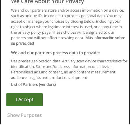
We Care About Your Privacy
We and our partners store and/or access information on a device,
such as unique IDs in cookies to process personal data. You may
accept or manage your choices by clicking below, including your
right to object where legitimate interest is used, or at any time in
the privacy policy page. These choices will be signaled to our
partners and will not affect browsing data.
Más información sobre
su privacidad
We and our partners process data to provide:
Use precise geolocation data. Actively scan device characteristics for
identification. Store and/or access information on a device.
Regras de uso
Personalised ads and content, ad and content measurement,
audience insights and product development.
Privacidade de dados
List of Partners (vendors)
Entrar em contato com Educaedu
I Accept
Copyright © Educaedu Business S.L. - CIF : B-95610580: -
www.educaedu.com.pt
Show Purposes