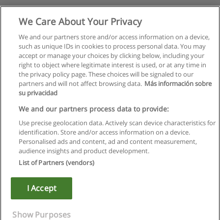
We Care About Your Privacy
We and our partners store and/or access information on a device,
such as unique IDs in cookies to process personal data. You may
accept or manage your choices by clicking below, including your
right to object where legitimate interest is used, or at any time in
the privacy policy page. These choices will be signaled to our
partners and will not affect browsing data.
Más información sobre
su privacidad
We and our partners process data to provide:
Use precise geolocation data. Actively scan device characteristics for
identification. Store and/or access information on a device.
Regras de uso
Personalised ads and content, ad and content measurement,
audience insights and product development.
Privacidade de dados
List of Partners (vendors)
Entrar em contato com Educaedu
I Accept
Copyright © Educaedu Business S.L. - CIF : B-95610580: -
www.educaedu.com.pt
Show Purposes