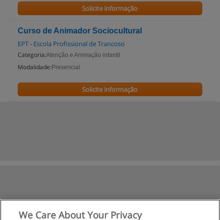
Solicite informação
Curso de Animador Sociocultural
EPT - Escola Profissional de Trancoso
Categoria:
Atenção e Animação infantil
Modalidade:
Presencial
Solicite informação
We Care About Your Privacy