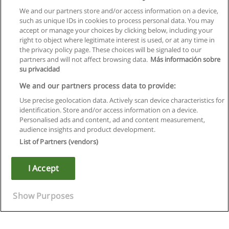
We and our partners store and/or access information on a device,
such as unique IDs in cookies to process personal data. You may
accept or manage your choices by clicking below, including your
right to object where legitimate interest is used, or at any time in
the privacy policy page. These choices will be signaled to our
partners and will not affect browsing data.
Más información sobre
su privacidad
We and our partners process data to provide:
Use precise geolocation data. Actively scan device characteristics for
identification. Store and/or access information on a device.
Regras de uso
Personalised ads and content, ad and content measurement,
audience insights and product development.
Privacidade de dados
List of Partners (vendors)
Entrar em contato com Educaedu
I Accept
Copyright © Educaedu Business S.L. - CIF : B-95610580: -
www.educaedu.com.pt
Show Purposes