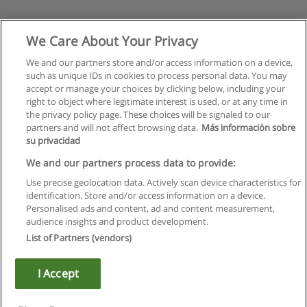
We Care About Your Privacy
We and our partners store and/or access information on a device,
such as unique IDs in cookies to process personal data. You may
accept or manage your choices by clicking below, including your
right to object where legitimate interest is used, or at any time in
the privacy policy page. These choices will be signaled to our
partners and will not affect browsing data.
Más información sobre
su privacidad
We and our partners process data to provide:
Use precise geolocation data. Actively scan device characteristics for
identification. Store and/or access information on a device.
Regras de uso
Personalised ads and content, ad and content measurement,
audience insights and product development.
Privacidade de dados
List of Partners (vendors)
Entrar em contato com Educaedu
I Accept
Copyright © Educaedu Business S.L. - CIF : B-95610580: -
www.educaedu.com.pt