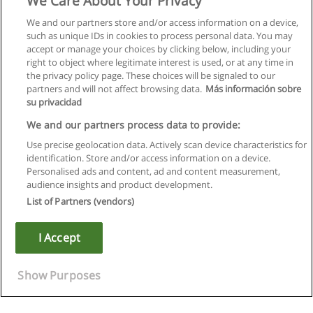
We Care About Your Privacy
We and our partners store and/or access information on a device,
such as unique IDs in cookies to process personal data. You may
accept or manage your choices by clicking below, including your
right to object where legitimate interest is used, or at any time in
the privacy policy page. These choices will be signaled to our
partners and will not affect browsing data.
Más información sobre
su privacidad
We and our partners process data to provide:
Use precise geolocation data. Actively scan device characteristics for
identification. Store and/or access information on a device.
Regras de uso
Personalised ads and content, ad and content measurement,
audience insights and product development.
Privacidade de dados
List of Partners (vendors)
Entrar em contato com Educaedu
I Accept
Copyright © Educaedu Business S.L. - CIF : B-95610580: -
www.educaedu.com.pt
Show Purposes