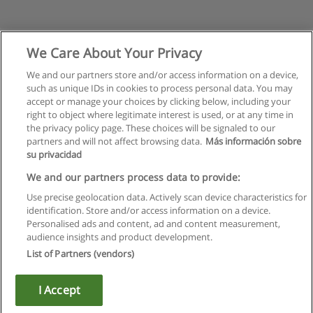
We Care About Your Privacy
We and our partners store and/or access information on a device,
such as unique IDs in cookies to process personal data. You may
accept or manage your choices by clicking below, including your
right to object where legitimate interest is used, or at any time in
the privacy policy page. These choices will be signaled to our
partners and will not affect browsing data.
Más información sobre
su privacidad
Regras de uso
We and our partners process data to provide:
Use precise geolocation data. Actively scan device characteristics for
Privacidade de dados
identification. Store and/or access information on a device.
Personalised ads and content, ad and content measurement,
Entrar em contato com Educaedu
audience insights and product development.
List of Partners (vendors)
Copyright © Educaedu Business S.L. - CIF : B-95610580: -
www.educaedu.com.pt
I Accept