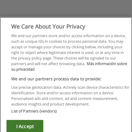
We Care About Your Privacy
We and our partners store and/or access information on a device,
such as unique IDs in cookies to process personal data. You may
accept or manage your choices by clicking below, including your
right to object where legitimate interest is used, or at any time in
the privacy policy page. These choices will be signaled to our
partners and will not affect browsing data.
Más información sobre
su privacidad
We and our partners process data to provide:
Use precise geolocation data. Actively scan device characteristics for
identification. Store and/or access information on a device.
Regras de uso
Personalised ads and content, ad and content measurement,
audience insights and product development.
Privacidade de dados
List of Partners (vendors)
Entrar em contato com Educaedu
I Accept
Copyright © Educaedu Business S.L. - CIF : B-95610580: -