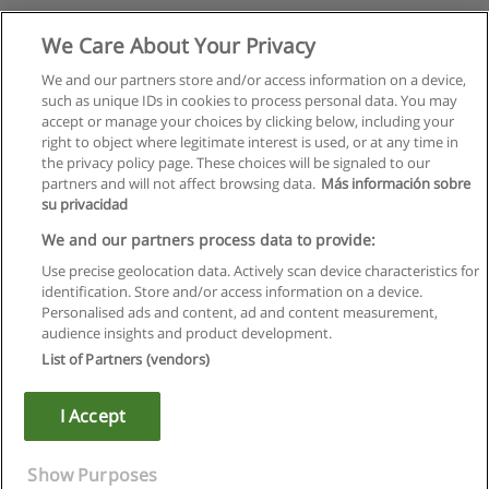
We Care About Your Privacy
We and our partners store and/or access information on a device,
such as unique IDs in cookies to process personal data. You may
accept or manage your choices by clicking below, including your
right to object where legitimate interest is used, or at any time in
the privacy policy page. These choices will be signaled to our
partners and will not affect browsing data.
Más información sobre
su privacidad
We and our partners process data to provide:
Use precise geolocation data. Actively scan device characteristics for
identification. Store and/or access information on a device.
Regras de uso
Personalised ads and content, ad and content measurement,
audience insights and product development.
Privacidade de dados
List of Partners (vendors)
Entrar em contato com Educaedu
I Accept
Copyright © Educaedu Business S.L. - CIF : B-95610580: -
www.educaedu.com.pt
Show Purposes