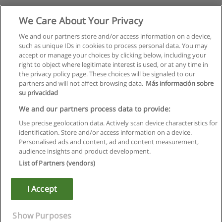
We Care About Your Privacy
We and our partners store and/or access information on a device,
such as unique IDs in cookies to process personal data. You may
accept or manage your choices by clicking below, including your
right to object where legitimate interest is used, or at any time in
the privacy policy page. These choices will be signaled to our
partners and will not affect browsing data.
Más información sobre
su privacidad
We and our partners process data to provide:
Use precise geolocation data. Actively scan device characteristics for
identification. Store and/or access information on a device.
Regras de uso
Personalised ads and content, ad and content measurement,
audience insights and product development.
Privacidade de dados
List of Partners (vendors)
Entrar em contato com Educaedu
I Accept
Copyright © Educaedu Business S.L. - CIF : B-95610580: -
www.educaedu.com.pt
Show Purposes