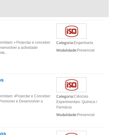
Categoria:
rmitam: • Projectar e conceber
Engenharia
esenvolver a actividade
Modalidade:
Presencial
te...
os
Categoria:
ermitam: •Projectar e Conceber
Ciências
 •Promover e Desenvolver a
Experimentais: Química /
Farmácia
Modalidade:
Presencial
ios