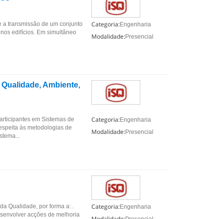
Categoria:
 e a transmissão de um conjunto
Engenharia
 nos edifícios. Em simultâneo
Modalidade:
Presencial
 Qualidade, Ambiente,
Categoria:
articipantes em Sistemas de
Engenharia
espeita às metodologias de
Modalidade:
Presencial
stema...
Categoria:
da Qualidade, por forma a: .
Engenharia
esenvolver acções de melhoria
Modalidade: