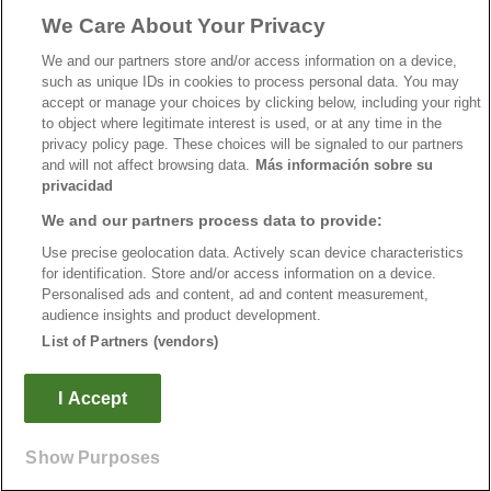
We Care About Your Privacy
We and our partners store and/or access information on a device,
such as unique IDs in cookies to process personal data. You may
accept or manage your choices by clicking below, including your right
to object where legitimate interest is used, or at any time in the
privacy policy page. These choices will be signaled to our partners
and will not affect browsing data.
Más información sobre su
privacidad
Regras de uso
We and our partners process data to provide:
Use precise geolocation data. Actively scan device characteristics
Privacidade de dados
for identification. Store and/or access information on a device.
Personalised ads and content, ad and content measurement,
Entrar em contato com Educaedu
audience insights and product development.
List of Partners (vendors)
Copyright © Educaedu Business S.L. - CIF : B-95610580: -
www.educaedu.com.pt
I Accept
Show Purposes