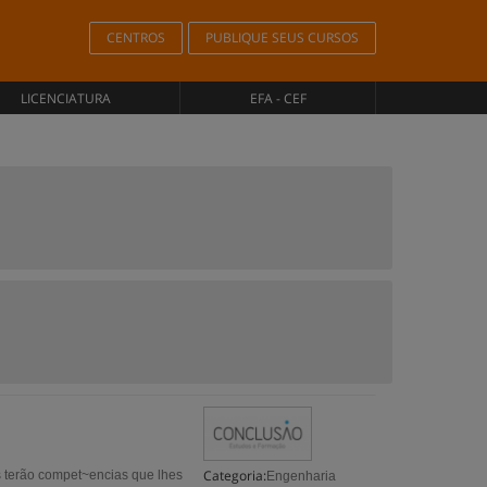
CENTROS
PUBLIQUE SEUS CURSOS
LICENCIATURA
EFA - CEF
Categoria:
s terão compet~encias que lhes
Engenharia